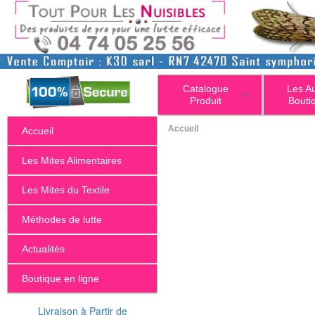
Catalogue
Les A
+
Produit
Bouti
Accueil
Accueil
Les Mites Alimentaires
Les Mites du Textile
Méthodes de lutte
Actualités
Boutique en ligne
Livraison à Partir de