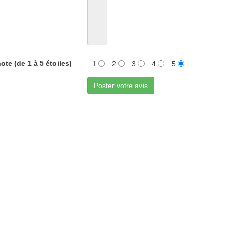
ote (de 1 à 5 étoiles)
1
2
3
4
5
Poster votre avis