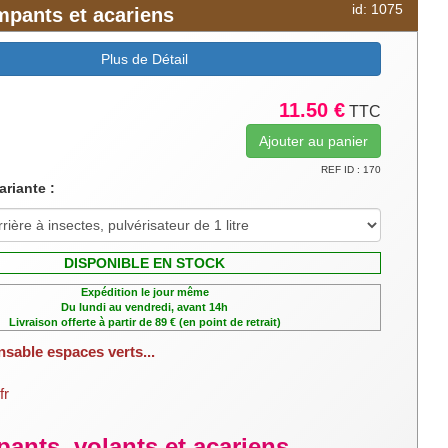
id: 1075
ampants et acariens
ntaires.
roués et rongés,
Plus de Détail
étements.
11.50 €
TTC
REF ID : 170
ariante :
DISPONIBLE EN STOCK
Expédition le jour même
Du lundi au vendredi, avant 14h
Livraison offerte à partir de 89 € (en point de retrait)
nsable espaces verts...
fr
pants, volants et acariens