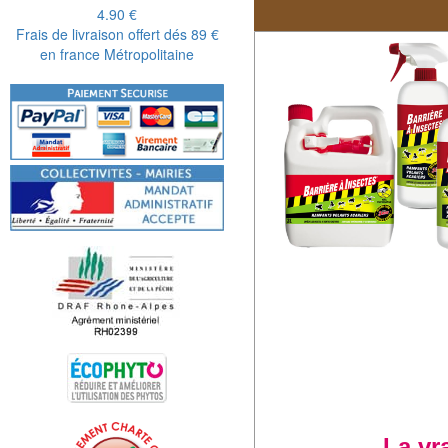
4.90 €
boites d'aliments, vo
Frais de livraison offert dés 89 €
en france Métropolitaine
Dans nos placards, s
c'est probalement de 
La vr