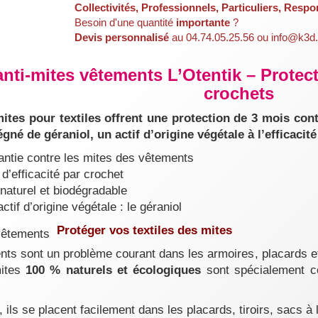
Collectivités, Professionnels, Particuliers, Respo
Besoin d'une quantité
importante
?
Devis personnalisé
au 04.74.05.25.56 ou info@k3d.
nti-mites vêtements L’Otentik – Protect
crochets
ites pour textiles offrent une protection de 3 mois con
gné de géraniol, un actif d’origine végétale à l’efficacit
antie contre les mites des vêtements
d’efficacité par crochet
naturel et biodégradable
tif d’origine végétale : le géraniol
Protéger vos textiles des mites
ts sont un problème courant dans les armoires, placards et 
mites
100 % naturels et écologiques
sont spécialement co
ils se placent facilement dans les placards, tiroirs, sacs à 