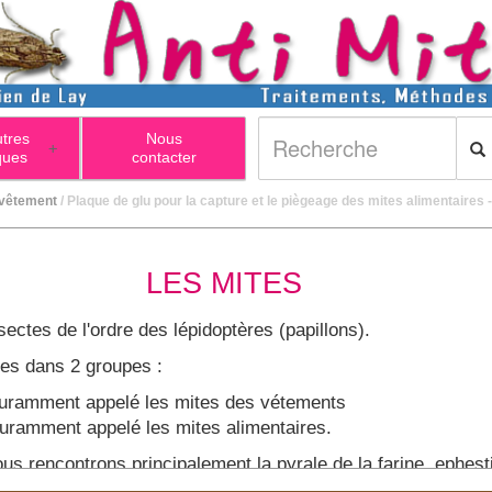
utres
Nous
+
ques
contacter
 vêtement
/ Plaque de glu pour la capture et le piègeage des mites alimentaires 
LES MITES
ectes de l'ordre des lépidoptères (papillons).
ies dans 2 groupes :
uramment appelé les mites des vétements
uramment appelé les mites alimentaires.
us rencontrons principalement la pyrale de la farine, ephesti
ts papillons dans vos placards, ou de petits asticots au pl