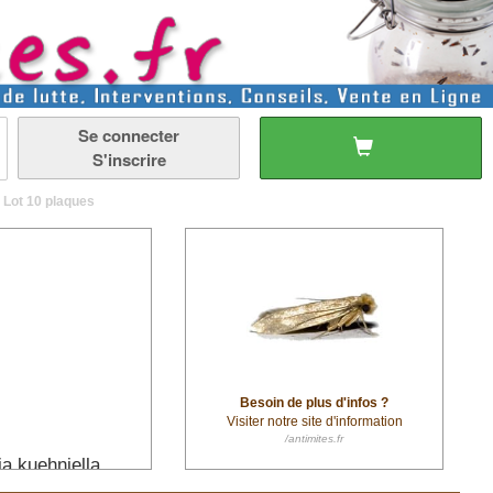
Se connecter
S'inscrire
- Lot 10 plaques
Besoin de plus d'infos ?
Visiter notre site d'information
/antimites.fr
a kuehniella.
afond, ou sur vos