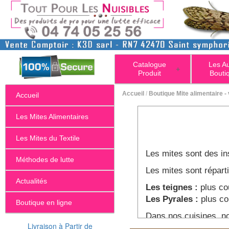
Catalogue
Les A
+
Produit
Bouti
Accueil
/
Boutique Mite alimentaire -
Accueil
Les Mites Alimentaires
Les Mites du Textile
Les mites sont des ins
Méthodes de lutte
Les mites sont répart
Actualités
Les teignes :
plus co
Les Pyrales :
plus co
Boutique en ligne
Dans nos cuisines, no
Livraison à Partir de
Si vous avez des peti