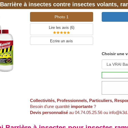
Barrière à insectes contre insectes volants, r
us êtes probablement en face d'une infestation de mites alime
i vous constatez que vos textiles en coton ou laine sont t
Photo 1
la teigne commune, Tineola bisselliella, appelé mites des v
Lire les avis (
6
)
Ecrire un avis
Besoin de plus d'infos ?
Visiter notre site d'information
Choisir une v
/antimites.fr
Collectivités, Professionnels, Particuliers, Respo
Besoin d'une quantité
importante
?
Devis personnalisé
au 04.74.05.25.56 ou info@k3d.
ai Barrière à insectes pour insectes ram