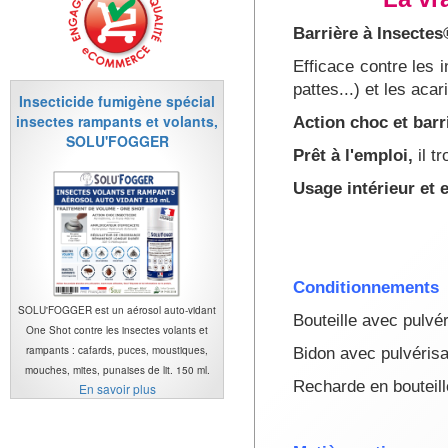
Barrière à Insectes
Efficace contre les 
pattes...) et les acar
Insecticide fumigène spécial
insectes rampants et volants,
Action choc et barr
SOLU'FOGGER
Prêt à l'emploi,
il t
Usage intérieur et e
Conditionnements
SOLU'FOGGER est un aérosol auto-vidant
Bouteille avec pulvér
One Shot contre les insectes volants et
rampants : cafards, puces, moustiques,
Bidon avec pulvérisat
mouches, mites, punaises de lit. 150 ml.
Recharde en bouteille
En savoir plus