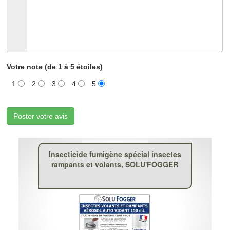
Votre note (de 1 à 5 étoiles)
1
2
3
4
5
Poster votre avis
Insecticide fumigène spécial insectes
rampants et volants, SOLU'FOGGER