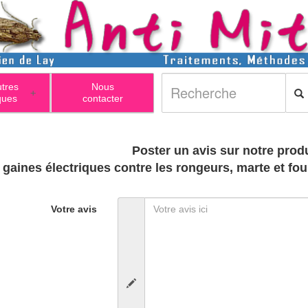
utres
Nous
+
ques
contacter
Poster un avis sur notre produ
Votre avis