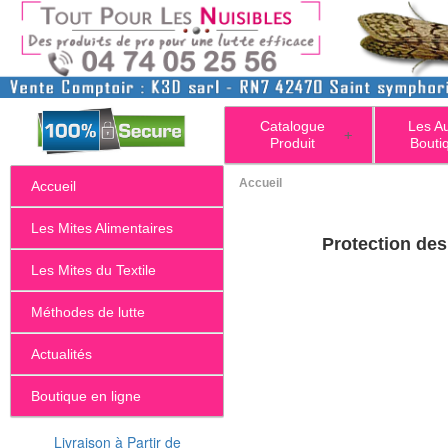
Catalogue
Les A
+
Produit
Bouti
Accueil
Accueil
Les Mites Alimentaires
Les Mites du Textile
Méthodes de lutte
Actualités
Boutique en ligne
Livraison à Partir de