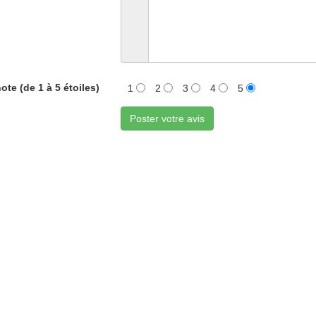
ote (de 1 à 5 étoiles)
1
2
3
4
5
Poster votre avis