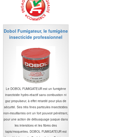
Dobol Fumigateur, le fumigène
insecticide professionnel
Le DOBOL FUMIGATEUR est un fumigène
insecticide hydro-réactif sans combustion ni
gaz propulseur, à effet retardé pour plus de
sécurité. Ses très fines particules insecticides
non-mouillantes ont un fort pouvoir pénétrant,
pour une action de débusquage jusque dans
les interstices et les fibres des
tapis/moquettes. DOBOL FUMIGATEUR est