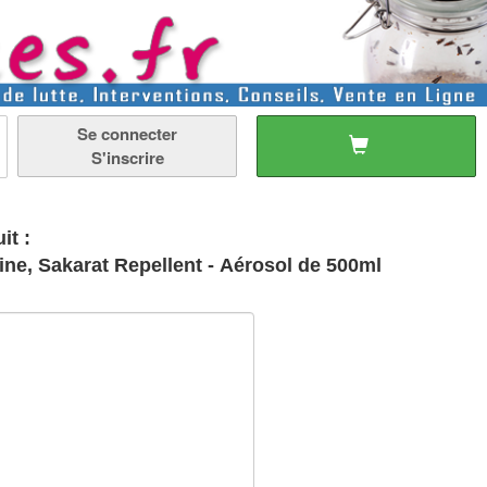
Se connecter
S'inscrire
it :
Protection des gaines électriques contre les rongeurs, marte et fouine, Sakarat Repellent - Aérosol de 500ml