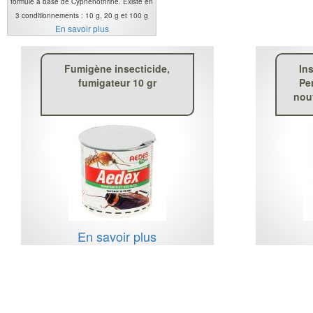
formulé à base de Cyphénothrine. Existe en
3 conditionnements : 10 g, 20 g et 100 g
En savoir plus
Fumigène insecticide,
In
fumigateur 10 gr
Pe
nouv
En savoir plus