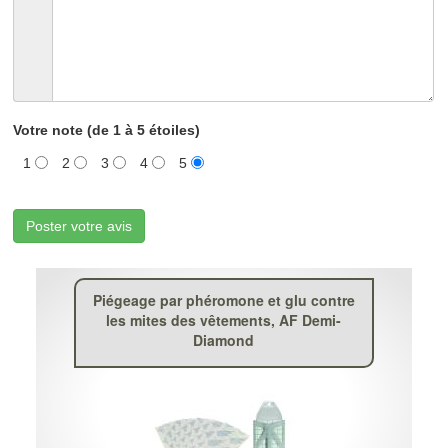
Votre note (de 1 à 5 étoiles)
1
2
3
4
5
Poster votre avis
Piégeage par phéromone et glu contre
les mites des vêtements, AF Demi-
Diamond