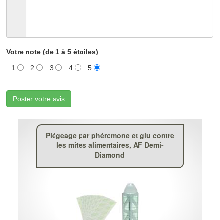
Votre note (de 1 à 5 étoiles)
1
2
3
4
5
Poster votre avis
Piégeage par phéromone et glu contre
les mites alimentaires, AF Demi-
Diamond