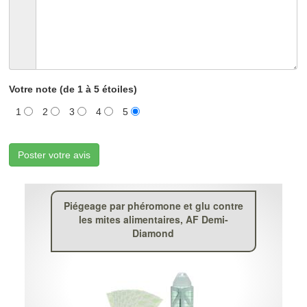
Votre note (de 1 à 5 étoiles)
1
2
3
4
5
Poster votre avis
Piégeage par phéromone et glu contre
les mites alimentaires, AF Demi-
Diamond