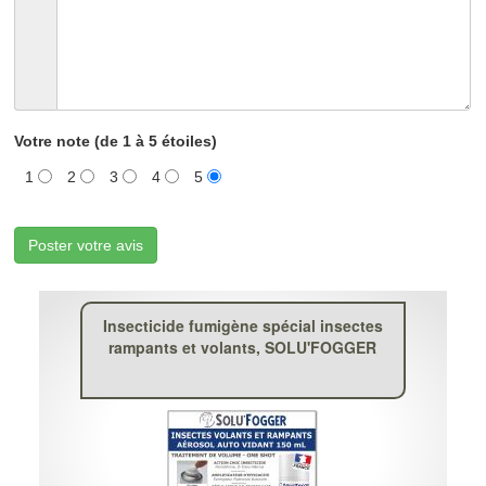
Votre note (de 1 à 5 étoiles)
1
2
3
4
5
Poster votre avis
Insecticide fumigène spécial insectes
rampants et volants, SOLU'FOGGER