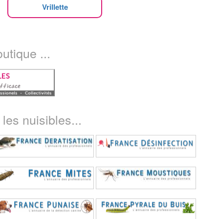
Vrillette
utique ...
les nuisibles...