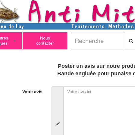
utres
Nous
+
ques
contacter
Poster un avis sur notre produ
Bande engluée pour punaise de
Votre avis