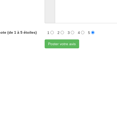
ote (de 1 à 5 étoiles)
1
2
3
4
5
Poster votre avis