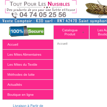
Catalogue
Les A
+
Produit
Bouti
Accueil
Accueil
Les Mites Alimentaires
Les Mites du Textile
Méthodes de lutte
Actualités
Boutique en ligne
Livraison à Partir de